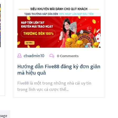
ctvadmin10
0 Comments
Hướng dẫn Five88 đăng ký đơn giản
mà hiệu quả
Five88 là một trong những nhà cái uy tín
trong lĩnh vực cá cược thể…
 page