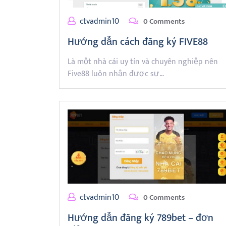
ctvadmin10
0 Comments
Hướng dẫn cách đăng ký FIVE88
Là một nhà cái uy tín và chuyên nghiệp nên
Five88 luôn nhận được sự…
ctvadmin10
0 Comments
Hướng dẫn đăng ký 789bet – đơn