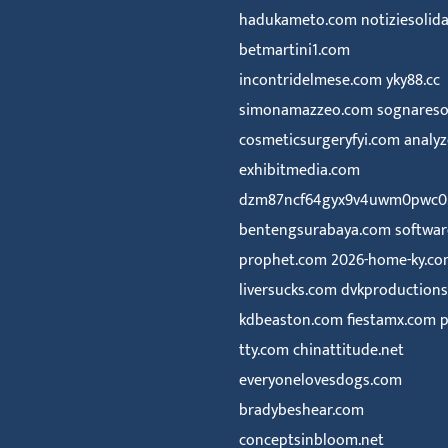
hadukameto.com
notiziesolida
betmartini1.com
incontridelmese.com
yky88.cc
simonamazzeo.com
sognareso
cosmeticsurgeryfyi.com
analyz
exhibitmedia.com
dzm87ncf64gyx9v4uwm0pwc0
bentengsurabaya.com
softwar
prophet.com
2026-home-ky.c
liversucks.com
dvkproduction
kdbeaston.com
fiestamx.com
p
tty.com
chinattitude.net
everyonelovesdogs.com
bradybeshear.com
conceptsinbloom.net