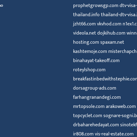
ao
prophetgrowsgp.com
dtv-visa-
thailand.info
thailand-dtv-visa.
jzht66.com
vkvhod.com
n1ex1.
videola.net
dojkihub.com
winn
hosting.com
spaxam.net
kashtemoje.com
misterchapch
binahayat-takeoff.com
roteylshop.com
breakfastinbedwithstephie.co
dorsagroup-ads.com
farhangranandegi.com
mrtopsole.com
arakoweb.com
topcyclet.com
sognare-sogni.b
drbaharehedayat.com
sinotek
ir808.com
vis-real-estate.com