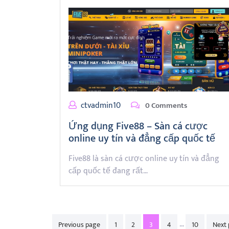
ctvadmin10
0 Comments
Ứng dụng Five88 – Sàn cá cược
online uy tín và đẳng cấp quốc tế
Five88 là sàn cá cược online uy tín và đẳng
cấp quốc tế đang rất…
Phân
…
Previous page
1
2
3
4
10
Next